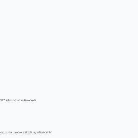
02 gibi kodlar eklenecekti.
boyutuna uyacak şekilde ayarlayacaktır.