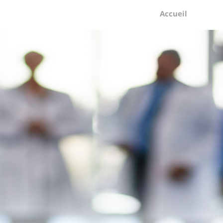
Accueil