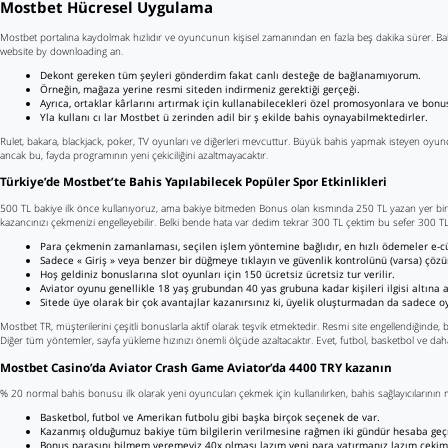
Mostbet Hücresel Uygulama
Mostbet portalına kaydolmak hızlıdır ve oyuncunun kişisel zamanından en fazla beş dakika sürer. Ba
website by downloading an.
Dekont gereken tüm şeyleri gönderdim fakat canlı desteğe de bağlanamıyorum.
Örneğin, mağaza yerine resmi siteden indirmeniz gerektiği gerçeği.
Ayrıca, ortaklar kârlarını artırmak için kullanabilecekleri özel promosyonlara ve bonu
Yla kullanı cı lar Mostbet ü zerinden adil bir ş ekilde bahis oynayabilmektedirler.
Rulet, bakara, blackjack, poker, TV oyunları ve diğerleri mevcuttur. Büyük bahis yapmak isteyen oyuncu
ancak bu, fayda programının yeni çekiciliğini azaltmayacaktır.
Türkiye’de Mostbet’te Bahis Yapılabilecek Popüler Spor Etkinlikleri
500 TL bakiye ilk önce kullanıyoruz, ama bakiye bitmeden Bonus olan kısmında 250 TL yazan yer bi
kazancınızı çekmenizi engelleyebilir. Belki bende hata var dedim tekrar 300 TL çektim bu sefer 300 
Para çekmenin zamanlaması, seçilen işlem yöntemine bağlıdır, en hızlı ödemeler e-cüzd
Sadece « Giriş » veya benzer bir düğmeye tıklayın ve güvenlik kontrolünü (varsa) çözü
Hoş geldiniz bonuslarına slot oyunları için 150 ücretsiz ücretsiz tur verilir.
Aviator oyunu genellikle 18 yaş grubundan 40 yas grubuna kadar kişileri ilgisi altına
Sitede üye olarak bir çok avantajlar kazanırsınız ki, üyelik oluşturmadan da sadece
Mostbet TR, müşterilerini çeşitli bonuslarla aktif olarak teşvik etmektedir. Resmi site engellendiğin
Diğer tüm yöntemler, sayfa yükleme hızınızı önemli ölçüde azaltacaktır. Evet, futbol, basketbol ve daha 
Mostbet Casino’da Aviator Crash Game Aviator’da 4400 TRY kazanın
% 20 normal bahis bonusu ilk olarak yeni oyuncuları çekmek için kullanılırken, bahis sağlayıcılarını
Basketbol, futbol ve Amerikan futbolu gibi başka birçok seçenek de var.
Kazanmış olduğumuz bakiye tüm bilgilerin verilmesine rağmen iki gündür hesaba geç
Bonus parasını bilmem veremeyiz 40x olması lazım yeni para yatırmanız lazım çekim