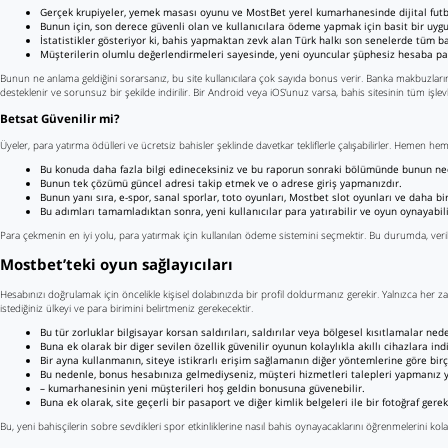
Gerçek krupiyeler, yemek masası oyunu ve MostBet yerel kumarhanesinde dijital futbo
Bunun için, son derece güvenli olan ve kullanıcılara ödeme yapmak için basit bir uy
İstatistikler gösteriyor ki, bahis yapmaktan zevk alan Türk halkı son senelerde tüm ba
Müşterilerin olumlu değerlendirmeleri sayesinde, yeni oyuncular şüphesiz hesaba pa
Bunun ne anlama geldiğini sorarsanız, bu site kullanıcılara çok sayıda bonus verir. Banka makbuzlarına 
desteklenir ve sorunsuz bir şekilde indirilir. Bir Android veya iOS’unuz varsa, bahis sitesinin tüm işlev
Betsat Güvenilir mi?
Üyeler, para yatırma ödülleri ve ücretsiz bahisler şeklinde davetkar tekliflerle çalışabilirler. Hemen 
Bu konuda daha fazla bilgi edineceksiniz ve bu raporun sonraki bölümünde bunun ne
Bunun tek çözümü güncel adresi takip etmek ve o adrese giriş yapmanızdır.
Bunun yanı sıra, e-spor, sanal sporlar, toto oyunları, Mostbet slot oyunları ve daha bi
Bu adımları tamamladıktan sonra, yeni kullanıcılar para yatırabilir ve oyun oynayabili
Para çekmenin en iyi yolu, para yatırmak için kullanılan ödeme sistemini seçmektir. Bu durumda, veri
Mostbet’teki oyun sağlayıcıları
Hesabınızı doğrulamak için öncelikle kişisel dolabınızda bir profil doldurmanız gerekir. Yalnızca her z
istediğiniz ülkeyi ve para birimini belirtmeniz gerekecektir.
Bu tür zorluklar bilgisayar korsan saldırıları, saldırılar veya bölgesel kısıtlamalar nede
Buna ek olarak bir diger sevilen özellik güvenilir oyunun kolaylıkla akıllı cihazlara 
Bir ayna kullanmanın, siteye istikrarlı erişim sağlamanın diğer yöntemlerine göre birç
Bu nedenle, bonus hesabınıza gelmediyseniz, müşteri hizmetleri talepleri yapmanız ya
– kumarhanesinin yeni müşterileri hoş geldin bonusuna güvenebilir.
Buna ek olarak, site geçerli bir pasaport ve diğer kimlik belgeleri ile bir fotoğraf gerekt
Bu, yeni bahisçilerin sobre sevdikleri spor etkinliklerine nasıl bahis oynayacaklarını öğrenmelerini kol