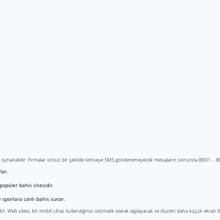
rde oynanabilir. Firmalar izinsiz bir şekilde kimseye SMS gönderemeyecek mesajların sonunda B001 – B0
ler.
popüler bahis sitesidir.
 sporlara canlı bahis sunar.
din. Web sitesi, bir mobil cihaz kullandığınızı otomatik olarak algılayacak ve düzeni daha küçük ekran 