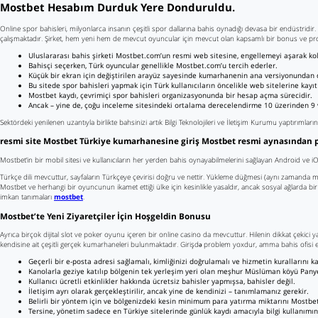
Mostbet Hesabım Durduk Yere Donduruldu.
Online spor bahisleri, milyonlarca insanın çeşitli spor dallarına bahis oynadığı devasa bir endüstri
çalışmaktadır. Şirket, hem yeni hem de mevcut oyuncular için mevcut olan kapsamlı bir bonus ve p
Uluslararası bahis şirketi Mostbet.com’un resmi web sitesine, engellemeyi aşarak kola
Bahisçi seçerken, Türk oyuncular genellikle Mostbet.com’u tercih ederler.
Küçük bir ekran için değiştirilen arayüz sayesinde kumarhanenin ana versiyonundan 
Bu sitede spor bahisleri yapmak için Türk kullanıcıların öncelikle web sitelerine kay
Mostbet kaydı, çevrimiçi spor bahisleri organizasyonunda bir hesap açma sürecidir.
Ancak – yine de, çoğu inceleme sitesindeki ortalama derecelendirme 10 üzerinden 9 v
Sektördeki yenilenen uzantıyla birlikte bahsinizi artık Bilgi Teknolojileri ve İletişim Kurumu yaptırım
resmi site Mostbet Türkiye kumarhanesine giriş Mostbet resmi aynasından pa
Mostbet’in bir mobil sitesi ve kullanıcıların her yerden bahis oynayabilmelerini sağlayan Android ve iO
Türkçe dili mevcuttur, sayfaların Türkçeye çevirisi doğru ve nettir. Yükleme düğmesi (aynı zamanda mev
Mostbet ve herhangi bir oyuncunun ikamet ettiği ülke için kesinlikle yasaldır, ancak sosyal ağlarda bi
imkan tanımaları
mostbet
.
Mostbet’te Yeni Ziyaretçiler İçin Hoşgeldin Bonusu
Ayrıca birçok dijital slot ve poker oyunu içeren bir online casino da mevcuttur. Hilenin dikkat çekici
kendisine ait çeşitli gerçek kumarhaneleri bulunmaktadır. Girişdə problem yoxdur, amma bahis ofisi ey
Geçerli bir e-posta adresi sağlamalı, kimliğinizi doğrulamalı ve hizmetin kurallarını k
Kanolarla geziye katılıp bölgenin tek yerleşim yeri olan meşhur Müslüman köyü Panye
Kullanıcı ücretli etkinlikler hakkında ücretsiz bahisler yapmışsa, bahisler değil.
İletişim ayrı olarak gerçekleştirilir, ancak yine de kendinizi – tanımlamanız gerekir.
Belirli bir yöntem için ve bölgenizdeki kesin minimum para yatırma miktarını Mostbet’
Tersine, yönetim sadece en Türkiye sitelerinde günlük kaydı amacıyla bilgi kullanımın