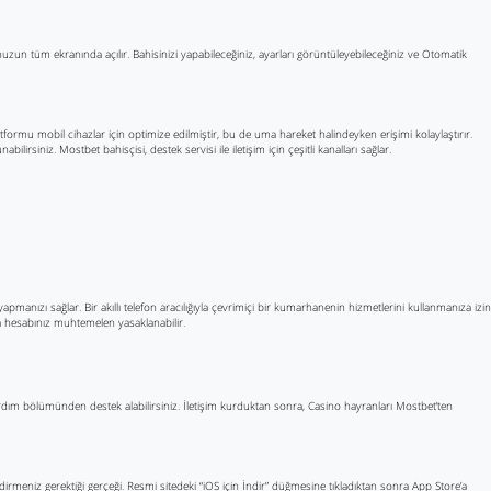
uzun tüm ekranında açılır. Bahisinizi yapabileceğiniz, ayarları görüntüleyebileceğiniz ve Otomatik
formu mobil cihazlar için optimize edilmiştir, bu de uma hareket halindeyken erişimi kolaylaştırır.
irsiniz. Mostbet bahisçisi, destek servisi ile iletişim için çeşitli kanalları sağlar.
manızı sağlar. Bir akıllı telefon aracılığıyla çevrimiçi bir kumarhanenin hizmetlerini kullanmanıza izin
a hesabınız muhtemelen yasaklanabilir.
dım bölümünden destek alabilirsiniz. İletişim kurduktan sonra, Casino hayranları Mostbet’ten
irmeniz gerektiği gerçeği. Resmi sitedeki “iOS için İndir” düğmesine tıkladıktan sonra App Store’a