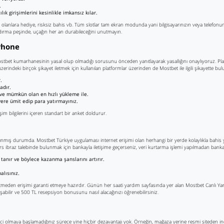
.
lık girişimlerini kesinlikle imkansız kılar.
 olanlara hediye, risksiz bahis vb. Tüm slotlar tam ekran modunda yani bilgisayarınızın veya telefonun
ndırma peşinde, uçağın her an durabileceğini unutmayın.
Phone
 Mostbet kumarhanesinin yasal olup olmadığı sorusunu önceden yanıtlayarak yasallığını onaylıyoruz. Plat
ndeki birçok şikayet iletmek için kullanılan platformlar üzerinden de Mostbet ile ilgili şikayette bulunabil
.
adır.
 ve mümkün olan en hızlı yükleme ile.
yere ümit edip para yatırmayınız.
işim bilgilerini içeren standart bir anket doldurur.
ınmış durumda. Mostbet Türkiye uygulaması internet erişimi olan herhangi bir yerde kolaylıkla bahis yap
rs ibraz talebinde bulunmak için bankayla iletişime geçerseniz, veri kurtarma işlemi yapılmadan bank
tanır ve böylece kazanma şanslarını artırır.
alısınız.
meden erişimi garanti etmeye hazırdır. Günün her saati yardım sayfasında yer alan Mostbet Canlı Yar
abilir ve 500 TL resepsiyon bonusunu nasıl alacağınızı öğrenebilirsiniz.
çici olmaya başlamadığınız sürece yine hiçbir dezavantajı yok. Örneğin, mağaza yerine resmi siteden ind