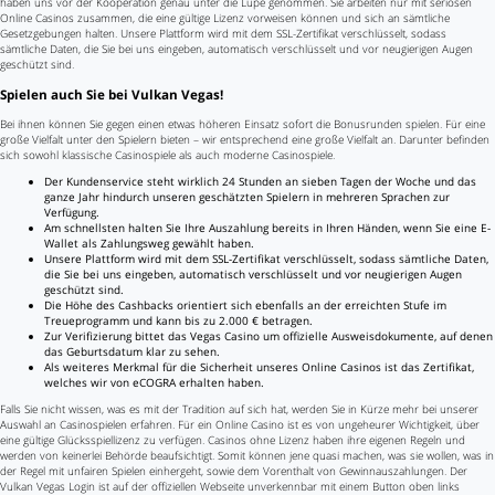
haben uns vor der Kooperation genau unter die Lupe genommen. Sie arbeiten nur mit seriösen
Online Casinos zusammen, die eine gültige Lizenz vorweisen können und sich an sämtliche
Gesetzgebungen halten. Unsere Plattform wird mit dem SSL-Zertifikat verschlüsselt, sodass
sämtliche Daten, die Sie bei uns eingeben, automatisch verschlüsselt und vor neugierigen Augen
geschützt sind.
Spielen auch Sie bei Vulkan Vegas!
Bei ihnen können Sie gegen einen etwas höheren Einsatz sofort die Bonusrunden spielen. Für eine
große Vielfalt unter den Spielern bieten – wir entsprechend eine große Vielfalt an. Darunter befinden
sich sowohl klassische Casinospiele als auch moderne Casinospiele.
Der Kundenservice steht wirklich 24 Stunden an sieben Tagen der Woche und das
ganze Jahr hindurch unseren geschätzten Spielern in mehreren Sprachen zur
Verfügung.
Am schnellsten halten Sie Ihre Auszahlung bereits in Ihren Händen, wenn Sie eine E-
Wallet als Zahlungsweg gewählt haben.
Unsere Plattform wird mit dem SSL-Zertifikat verschlüsselt, sodass sämtliche Daten,
die Sie bei uns eingeben, automatisch verschlüsselt und vor neugierigen Augen
geschützt sind.
Die Höhe des Cashbacks orientiert sich ebenfalls an der erreichten Stufe im
Treueprogramm und kann bis zu 2.000 € betragen.
Zur Verifizierung bittet das Vegas Casino um offizielle Ausweisdokumente, auf denen
das Geburtsdatum klar zu sehen.
Als weiteres Merkmal für die Sicherheit unseres Online Casinos ist das Zertifikat,
welches wir von eCOGRA erhalten haben.
Falls Sie nicht wissen, was es mit der Tradition auf sich hat, werden Sie in Kürze mehr bei unserer
Auswahl an Casinospielen erfahren. Für ein Online Casino ist es von ungeheurer Wichtigkeit, über
eine gültige Glücksspiellizenz zu verfügen. Casinos ohne Lizenz haben ihre eigenen Regeln und
werden von keinerlei Behörde beaufsichtigt. Somit können jene quasi machen, was sie wollen, was in
der Regel mit unfairen Spielen einhergeht, sowie dem Vorenthalt von Gewinnauszahlungen. Der
Vulkan Vegas Login ist auf der offiziellen Webseite unverkennbar mit einem Button oben links