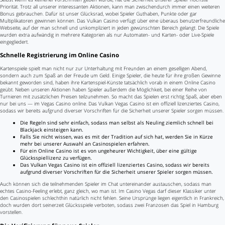
Priorität. Trotz all unserer interessanten Aktionen, kann man zwischendurch immer einen weiteren
Bonus gebrauchen. Dafür ist unser Glücksrad, wobei Spieler Guthaben, Punkte oder gar
Multiplikatoren gewinnen können. Das Vulkan Casino verfügt über eine überaus benutzerfreundliche
Webseite, auf der man schnell und unkompliziert in jeden gewünschten Bereich gelangt. Die Spiele
wurden extra aufwändig in mehrere Kategorien als nur Automaten- und Karten- oder Live-Spiele
eingegliedert.
Schnelle Registrierung im Online Casino
Kartenspiele spielt man nicht nur zur Unterhaltung mit Freunden an einem geselligen Abend,
sondern auch zum Spaß an der Freude um Geld. Einige Spieler, die heute für ihre großen Gewinne
bekannt geworden sind, haben ihre Kartenspiel-Künste tatsächlich vorab in einem Online Casino
geübt. Neben unseren Aktionen haben Spieler außerdem die Möglichkeit, bei einer Reihe von
Turnieren mit zusätzlichen Preisen teilzunehmen. So macht das Spielen erst richtig Spaß, aber eben
nur bei uns — im Vegas Casino online. Das Vulkan Vegas Casino ist ein offiziell lizenziertes Casino,
sodass wir bereits aufgrund diverser Vorschriften für die Sicherheit unserer Spieler sorgen müssen.
Die Regeln sind sehr einfach, sodass man selbst als Neuling ziemlich schnell bei
Blackjack einsteigen kann.
Falls Sie nicht wissen, was es mit der Tradition auf sich hat, werden Sie in Kürze
mehr bei unserer Auswahl an Casinospielen erfahren.
Für ein Online Casino ist es von ungeheurer Wichtigkeit, über eine gültige
Glücksspiellizenz zu verfügen.
Das Vulkan Vegas Casino ist ein offiziell lizenziertes Casino, sodass wir bereits
aufgrund diverser Vorschriften für die Sicherheit unserer Spieler sorgen müssen.
Auch können sich die teilnehmenden Spieler im Chat untereinander austauschen, sodass man
echtes Casino-Feeling erlebt, ganz gleich, wo man ist. Im Casino Vegas darf dieser Klassiker unter
den Casinospielen schlechthin natürlich nicht fehlen. Seine Ursprünge liegen eigentlich in Frankreich,
doch wurden dort seinerzeit Glücksspiele verboten, sodass zwei Franzosen das Spiel in Hamburg
vorstellen.