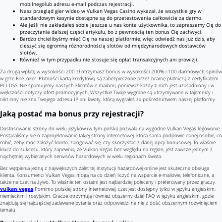
mobilnegolub adresu e-mail podczas rejestracji.
Nasz przegląd gier wideo w Vulkan Vegas Casino wykazał, że wszystkie gry w
standardowym kasynie dostępne są do przetestowania całkowicie za darmo.
Ale jeśli nie zakładałeś sobie jeszcze u nas konta użytkownika, to zapraszamy Cię do
przeczytania dalszej części artykułu, bo z pewnością ten bonus Cię zachwyci.
Bardzo chcielibyśmy mieć Cię na naszej platformie, więc odwiedź nas już dziś, aby
cieszyć się ogromną różnorodnością slotów od międzynarodowych dostawców
slotów.
Również w tym przypadku nie stosuje się opłat transakcyjnych ani prowizji.
Za drugą wpłatę w wysokości 200 zł otrzymasz bonus w wysokości 200% i 100 darmowych spinów
w grze Fire Joker. Płatności kartą kredytową są zabezpieczone przez bramę płatniczą z certyfikatem
PCI DSS. Nie spamujemy naszych klientów e-mailami, ponieważ każdy z nich jest uzasadniony i w
większości dotyczy ofert promocyjnych. Wszystkie Twoje wygrane są utrzymywane w tajemnicy i
nikt inny nie zna Twojego adresu IP ani kwoty, którą wygrałeś za pośrednictwem naszej platformy.
Jaką postać ma bonus przy rejestracji?
Dostosowanie strony do wielu języków (w tym polski) pozwala na wygodne Vulkan Vegas logowanie.
Postaraliśmy się o zaprojektowanie takiej strony internetowej, która sama podpowie danej osobie, co
robić, żeby móc założyć konto, zalogować się, czy skorzystać z danej opcji bonusowej. To właśnie
klucz do sukcesu, który zapewnia, że Vulkan Vegas bez względu na region, jest zawsze jednym z
najchętniej wybieranych serwisów hazardowych w wielu regionach świata.
Bez wątpienia jedną z największych zalet tej instytucji hazardowej online jest skuteczna obsługa
klienta. Konsumenci Vulkan Vegas mogą na co dzień liczyć na wsparcie e-mailowe, telefoniczne, a
także na czat na żywo. To właśnie ten ostatni jest najbardziej polecany i preferowany przez graczy.
vulkan vegas
Pomimo polskiej strony internetowej, czat jest dostępny tylko w języku angielskim,
niemieckim i rosyjskim. Gracze otrzymują również obszerny dział FAQ w języku angielskim, gdzie
znajdują się najczęściej zadawane pytania oraz odpowiedzi na nie z dość obszernym rozwinięciem
tematu.