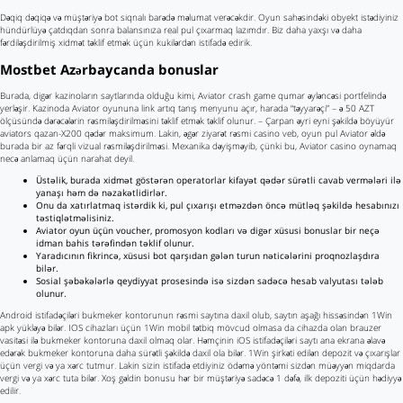
Dəqiq dəqiqə və müştəriyə bot siqnalı barədə məlumat verəcəkdir. Oyun sahəsindəki obyekt istədiyiniz
hündürlüyə çatdıqdan sonra balansınıza real pul çıxarmaq lazımdır. Biz daha yaxşı və daha
fərdiləşdirilmiş xidmət təklif etmək üçün kukilərdən istifadə edirik.
Mostbet Azərbaycanda bonuslar
Burada, digər kazinoların saytlarında olduğu kimi, Aviator crash game qumar əyləncəsi portfelində
yerləşir. Kazinoda Aviator oyununa link artıq tanış menyunu açır, harada “təyyarəçi” – ə 50 AZT
ölçüsündə dərəcələrin rəsmiləşdirilməsini təklif etmək təklif olunur. – Çarpan əyri eyni şəkildə böyüyür
aviators qazan-X200 qədər maksimum. Lakin, əgər ziyarət rəsmi casino veb, oyun pul Aviator əldə
burada bir az fərqli vizual rəsmiləşdirilməsi. Mexanika dəyişməyib, çünki bu, Aviator casino oynamaq
necə anlamaq üçün narahat deyil.
Üstəlik, burada xidmət göstərən operatorlar kifayət qədər sürətli cavab vermələri ilə
yanaşı həm də nəzakətlidirlər.
Onu da xatırlatmaq istərdik ki, pul çıxarışı etməzdən öncə mütləq şəkildə hesabınızı
təstiqlətməlisiniz.
Aviator oyun üçün voucher, promosyon kodları və digər xüsusi bonuslar bir neçə
idman bahis tərəfindən təklif olunur.
Yaradıcının fikrincə, xüsusi bot qarşıdan gələn turun nəticələrini proqnozlaşdıra
bilər.
Sosial şəbəkələrlə qeydiyyat prosesində isə sizdən sadəcə hesab valyutası tələb
olunur.
Android istifadəçiləri bukmeker kontorunun rəsmi saytına daxil olub, saytın aşağı hissəsindən 1Win
apk yükləyə bilər. IOS cihazları üçün 1Win mobil tətbiq mövcud olmasa da cihazda olan brauzer
vasitəsi ilə bukmeker kontoruna daxil olmaq olar. Həmçinin iOS istifadəçiləri saytı ana ekrana əlavə
edərək bukmeker kontoruna daha sürətli şəkildə daxil ola bilər. 1Win şirkəti edilən depozit və çıxarışlar
üçün vergi və ya xərc tutmur. Lakin sizin istifadə etdiyiniz ödəmə yöntəmi sizdən müəyyən miqdarda
vergi və ya xərc tuta bilər. Xoş gəldin bonusu hər bir müştəriyə sadəcə 1 dəfə, ilk depoziti üçün hədiyyə
edilir.