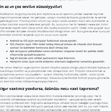
in az ən çox sevilən xüsusiyyətləri
Analitikanızın düzgünlüyünə artıq əmin deyilsinizsə və cari qərarınızı yenidən nəzərdən keçirmək
istəyirsinizsə kömək edəcək. Yeri gəlmişkən, vaxtaşırı mostbet-də Ekspres gücləndiricilər də səhmlər
şəklində görünür. Promosyonların ümumi sayı və eyni vaxtda xarakteri, bütün aktiv bukmekerlər və
onlayn kazinolar arasında bəlkə də ən genişidir. Bu, oyunçunun hər bir hərəkətini nəzərə alan, bütün
mərclərdən keşbeki daimi olaraq artıran aktiv loyallıq proqramını saymır. Üstəlik, onlar güzgülər və ya
VPN xidmətləri ilə hiylələr olmadan MostBet-ə daxil olmağa imkan verir. Buna görə də, əksər oyunçular
bukmeker kontorları ilə işləmək üçün bu xüsusi üsulu seçirlər.
Android və iOS üçün versiyalar funksional olaraq eynidir.
IOS cihazları üçün 1Win mobil tətbiq mövcud olmasa da cihazda olan brauzer
vasitəsi ilə bukmeker kontoruna daxil olmaq olar.
Apk versiyasını yüklədikdən sonra təlimatları izləyərək sürətli bir şəkildə mobil
cihazınızda quraşdıracaqsınız.
Sağ alt küncdə canlı söhbət pəncərəsini tapa bilərsiniz.
Həmçinin sizlər üçün tərtib etdiyimiz alternativ bağlantılar tamamilə güvənlidir.
Hər zaman ölkəmizin və gəncliyimizin davamlı inkişafına qatqıda olmağa çalışırıq Mostbet Azərbaycan
sizə birbaşa smartfon və ya planşetinizdən mərc etməyə imkan verir. Proqramı necə endirmək və
quraşdırmaq və onun xüsusiyyətlərini – öyrənin. Etibarlılıq, funksionallıq, sabitlik – bütün bunlar
tətbiqin üstünlüklərinin siyahısını tamamlayır. Masaüstünüzdə Mostbet Android qısayolu görünəndə
siz daxil olub ondan istifadə etməyə başlaya bilərsiniz.
Əgər vaxtınız yoxdursa, özünüzə necə vaxt tapırsınız?
İkinci seçimdə dəstək sadəcə olaraq depozitinizi müdaxilə edənlərdən qorumağa çalışır. Hər iki
variantda xidmətlə əlaqə saxlamalı və yoxlamadan keçməlisiniz – şəxsiyyəti təsdiq edən sənədin
nömrəsini profilə daxil edin. Doğrulama təsdiqə ehtiyac olmadan böyük məbləğləri çıxarmağa imkan
verir. Sübutu halında dəstək daha güclü şəxsiyyət sübutu tələb edə bilər, lakin bu, çox nadir hallarda
olur. Yeri gəlmişkən, hansı rabitə formatını seçməyinizdən asılı olmayaraq, support tamamilə