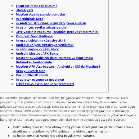
Ekspress mərc edə bilərəm?
Əlaqəli yazı
Mostbet Azərbaycanda bonuslar
in Tətbiqində Mərc
in Android, iOS cihazı üçün Proqramı endirin
in az ən çox sevilən xüsusiyyətləri
Əgər vaxtınız yoxdursa, özünüzə necə vaxt tapırsınız?
Populyar Mərc Hadisələri
in mərc tətbiqinin xüsusiyyətləri
Androidi ən yeni versiyaya yeniləmək
in canlı yayım və canlı mərc
Android Mostbet APK Baxış
MostBet-də vəsaitlərin doldurulması və çıxarılması
Bukmeker kontorunda
Mostbet APK Azərbaycan – Android və IOS-da Mostbet-i
necə yükləmək olar
Kazino PIN-UP icmalı
in aviator oyununda qeydiyyat
Təklif edilən 1Win bonus və promoları
Bu baxımdan proqram təminatının işinə heç bir şəkildə təsir etmək mümkün olmayacaq. Hack
proqramı qumar portalının özünün strukturunu zədələməyə çalışsa belə, texniki dəstək işçiləri
təhlükəni vaxtında aradan qaldıracaq. Bahis həvəskarları həmçinin İnternetdə slot proqnozları üçün
reklamlara baxa bilərlər Aviator. Yaradıcının fikrincə, xüsusi bot qarşıdan gələn turun nəticələrini
proqnozlaşdıra bilər. Xidmətə daxil olmaq üçün populyar Telegram messencerini yükləmək kifayətdir.
Bunu etmək üçün axtarış çubuğuna onun adını daxil edin və böyüdücü şüşə şəklinə vurun.
1xBet tətbiqindən istifadə etməyin xoş yanları istədiyiniz hər yerdən mərc etmək,
sürətli mərc təcrübəsi və VPN tətbiqlərinə ehtiyac qalmamasıdır.
Bu halda əmsallar vurularaq daha böyük əmsal yaranır.