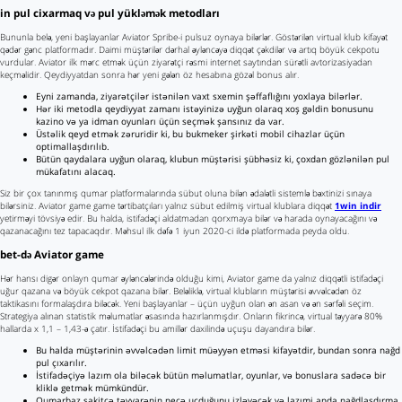
in pul cixarmaq və pul yükləmək metodları
Bununla belə, yeni başlayanlar Aviator Spribe-i pulsuz oynaya bilərlər. Göstərilən virtual klub kifayət
qədər gənc platformadır. Daimi müştərilər dərhal əyləncəyə diqqət çəkdilər və artıq böyük cekpotu
vurdular. Aviator ilk mərc etmək üçün ziyarətçi rəsmi internet saytından sürətli avtorizasiyadan
keçməlidir. Qeydiyyatdan sonra hər yeni gələn öz hesabına gözəl bonus alır.
Eyni zamanda, ziyarətçilər istənilən vaxt sxemin şəffaflığını yoxlaya bilərlər.
Hər iki metodla qeydiyyat zamanı istəyinizə uyğun olaraq xoş gəldin bonusunu
kazino və ya idman oyunları üçün seçmək şansınız da var.
Üstəlik qeyd etmək zəruridir ki, bu bukmeker şirkəti mobil cihazlar üçün
optimallaşdırılıb.
Bütün qaydalara uyğun olaraq, klubun müştərisi şübhəsiz ki, çoxdan gözlənilən pul
mükafatını alacaq.
Siz bir çox tanınmış qumar platformalarında sübut oluna bilən ədalətli sistemlə bəxtinizi sınaya
bilərsiniz. Aviator game game tərtibatçıları yalnız sübut edilmiş virtual klublara diqqət
1win indir
yetirməyi tövsiyə edir. Bu halda, istifadəçi aldatmadan qorxmaya bilər və harada oynayacağını və
qazanacağını tez tapacaqdır. Məhsul ilk dəfə 1 iyun 2020-ci ildə platformada peyda oldu.
bet-də Aviator game
Hər hansı digər onlayn qumar əyləncələrində olduğu kimi, Aviator game da yalnız diqqətli istifadəçi
uğur qazana və böyük cekpot qazana bilər. Beləliklə, virtual klubların müştərisi əvvəlcədən öz
taktikasını formalaşdıra biləcək. Yeni başlayanlar – üçün uyğun olan ən asan və ən sərfəli seçim.
Strategiya alınan statistik məlumatlar əsasında hazırlanmışdır. Onların fikrincə, virtual təyyarə 80%
hallarda x 1,1 – 1,43-ə çatır. İstifadəçi bu amillər daxilində uçuşu dayandıra bilər.
Bu halda müştərinin əvvəlcədən limit müəyyən etməsi kifayətdir, bundan sonra nağd
pul çıxarılır.
İstifadəçiyə lazım ola biləcək bütün məlumatlar, oyunlar, və bonuslara sadəcə bir
kliklə getmək mümkündür.
Qumarbaz sakitcə təyyarənin necə uçduğunu izləyəcək və lazımi anda nağdlaşdırma