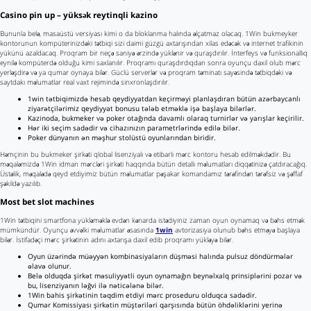
Casino pin up – yüksək reytinqli kazino
Bununla belə, masaüstü versiyası kimi o da bloklanma halında əlçatmaz olacaq. 1Win bukmeyker
kontorunun kompüterinizdəki tətbiqi sizi daimi güzgü axtarışından xilas edəcək və internet trafikinin
yükünü azaldacaq. Proqram bir neçə saniyə ərzində yüklənir və quraşdırılır. İnterfeys və funksionallıq
eynilə kompüterdə olduğu kimi saxlanılır. Proqramı quraşdırdıqdan sonra oyunçu daxil olub mərc
yerləşdirə və ya qumar oynaya bilər. Güclü serverlər və proqram təminatı sayəsində tətbiqdəki və
saytdakı məlumatlar real vaxt rejimində sinxronlaşdırılır.
1win tətbiqimizdə hesab qeydiyyatdan keçirməyi planlaşdıran bütün azərbaycanlı
ziyarətçilərimiz qeydiyyat bonusu tələb etməklə işə başlaya bilərlər.
Kazinoda, bukmeker və poker otağında davamlı olaraq turnirlər və yarışlar keçirilir.
Hər iki seçim sadədir və cihazınızın parametrlərində edilə bilər.
Poker dünyanın ən məşhur stolüstü oyunlarından biridir.
Həmçinin bu bukmeker şirkəti qlobal lisenziyalı və etibarlı mərc kontoru hesab edilməkdədir. Bu
məqaləmizdə 1Win idman mərcləri şirkəti haqqında bütün detallı məlumatları diqqətinizə çatdıracağıq.
Üstəlik, məqalədə qeyd etdiyimiz bütün məlumatlar pəşakar komandamız tərəfindən tərəfsiz və şəffaf
şəkildə yazılıb.
Most bet slot machines
1Win tətbiqini smartfona yükləməklə evdən kənarda istədiyiniz zaman oyun oynamaq və bəhs etmək
mümkündür. Oyunçu əvvəlki məlumatlar əsasında
1win
avtorizasiya olunub bəhs etməyə başlaya
bilər. İstifadəçi mərc şirkətinin adını axtarışa daxil edib proqramı yükləyə bilər.
Oyun üzərində müəyyən kombinasiyaların düşməsi halında pulsuz döndürmələr
əlavə olunur.
Belə olduqda şirkət məsuliyyətli oyun oynamağın beynəlxalq prinsiplərini pozar və
bu, lisenziyanın ləğvi ilə nəticələnə bilər.
1Win bahis şirkətinin təqdim etdiyi mərc proseduru olduqca sadədir.
Qumar Komissiyası şirkətin müştəriləri qarşısında bütün öhdəliklərini yerinə