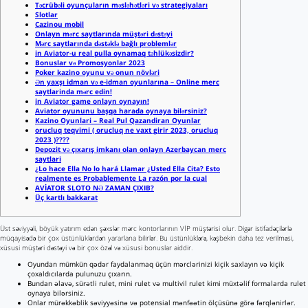
Təcrübəli oyunçuların məsləhətləri və strategiyaları
Slotlar
Cazinou mobil
Onlayn mərc saytlarında müştəri dəstəyi
Mərc saytlarında dəstəklə bağlı problemlər
in Aviator-u real pulla oynamaq təhlükəsizdir?
Bonuslar və Promosyonlar 2023
Poker kazino oyunu və onun növləri
Ən yaxşı idman və e-idman oyunlarına – Online merc
saytlarinda mərc edin!
in Aviator game onlayn oynayın!
Aviator oyununu başqa harada oynaya bilərsiniz?
Kazino Oyunlari – Real Pul Qazandiran Oyunlar
orucluq teqvimi ( orucluq ne vaxt girir 2023, orucluq
2023 )????
Depozit və çıxarış imkanı olan onlayn Аzerbaycan merc
saytlari
¿Lo hace Ella No lo hará Llamar ¿Usted Ella Cita? Esto
realmente es Probablemente La razón por la cual
AVİATOR SLOTO NƏ ZAMAN ÇIXIB?
Üç kartlı bakkarat
Üst səviyyəli, böyük yatırım edən şəxslər mərc kontorlarının VİP müştərisi olur. Digər istifadəçilərlə
müqayisədə bir çox üstünlüklərdən yararlana bilirlər. Bu üstünlüklərə, kəşbekin daha tez verilməsi,
xüsusi müştəri dəstəyi və bir çox özəl və xüsusi bonuslar aiddir.
Oyundan mümkün qədər faydalanmaq üçün mərclərinizi kiçik saxlayın və kiçik
çoxaldıcılarda pulunuzu çıxarın.
Bundan əlavə, sürətli rulet, mini rulet və multivil rulet kimi müxtəlif formalarda rulet
oynaya bilərsiniz.
Onlar mürəkkəblik səviyyəsinə və potensial mənfəətin ölçüsünə görə fərqlənirlər.