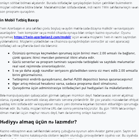
onlayn söhbət bölməsi əlçatandır. Burada istifadəçilər qarşılaşdıqları bütün çətinlikləri bukmekerin
müştəri xidmətinə bildirə bilərlər. Məsləhətimizdən istifadə edərək, indi rəsmi 1Win səhifəsinə keçin və ən
son proqramı quraşdırın.
in Mobil Tətbiq Baxışı
1win Azerbaijan-ın ana səhifəsi çoxlu boşluq və aydın mətnlə sadə dizayna malikdir və naviqasiyanı
asanlaşdırır. 1win kompüter və ya mobil cihazda oynaya bilən onlayn kazino oyunudur. Oyunu
oynamaq
https://1win-azerbaijan2.com/mobil/
üçün əvvəlcə müştərini 1win-in rəsmi saytından
yükləməlisiniz. Müştərini yüklədikdən və cihazınıza quraşdırdıqdan sonra (bir az vaxt aparacaq)
istifadəçi adı və şifrənizlə daxil ola bilərsiniz.
Özünüzü qırmızıya keçməkdən qorumaq üçün birinci mərc 2.00 əmsalı ilə bağlanır,
çünki qazanc ikinci mərcdən potensial itkini əhatə edir.
Güclü serverlər və proqram təminatı sayəsində tətbiqdəki və saytdakı məlumatlar
real vaxt rejimində sinxronlaşdırılır.
5 və ya daha aşağı raundlar seriyasını gözlədikdən sonra siz mərc edib 2.00 əmsalla
birini götürməlisiniz.
Tətbiqimizi endirib quraşdırsanız, dərhal ₼200 depozitsiz bonus qazanacaqsınız!
Əgər artıq mövcud hesabınız varsa, sadəcə proqrama daxil olmalısınız.
Quraşdırma üçün administrasiya istifadəçiləri pul hədiyyələri ilə mükafatlandırır.
Belə manipulyasiyaları qabaqcadan görmək qətiyyən mümkün deyil. Nədənsə əsas server əlçatmaz
olarsa, ziyarətçilər avtomatik olaraq alternativ serverə yönləndirilir. Bir çox yaradıcı nüsxələrdən ehtiyat
yaddaş kimi istifadə edir və kopyalanan resurs yeni domenə keçərkən biznesin etibarlılığını qorumağa
kömək edir. Bu halda, müştəri köhnə URL-dən sonra yenisinə köçürülür. Bu gün 1WIN təkcə onlayn
idman mərcləri üçün məşhur resurs deyil, həm də tanınmış onlayn kazinodur.
Hədiyyə almaq üçün nə lazımdır?
Kazino vebsaytının əsas səhifəsindəki axtarış çubuğuna oyunun adını Aviator game yazın. Saytın sol
tərəfində 1Win kazino kataloqunda slotların təqdim olunduğu provayderlərin siyahısı var. Bu siyahıda