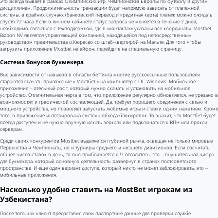
Это всегда бывает в рамках Олимпийских игр, Чемпионатов Европы по футболу и другим
дисциплинам. Продолжительность транзакции будет напрямую зависеть от платежной
системы, в крайних случаях (банковский перевод и кредитная карта) платеж можно ожидать
спустя 72 часа. Если в личном кабинете статус запроса не меняется в течение 2 дней,
необходимо связаться с техподдержкой, где в «контактах» указаны все координаты. Mostbet
Bizbon NV является управляющей компанией, находящейся под непосредственным
руководством правительства о.Кюрасао со штаб-квартирой на Мальте. Для того чтобы
загрузить приложение Mostbet на айфон, перейдите на специальную страницу.
Система бонусов букмекера
Вне зависимости от навыков в области беттинга многие русскоязычные пользователи
стараются скачать приложение « Мостбет » на компьютер с ОС Windows. Мобильное
приложение – отельный софт, который нужно скачать и установить на мобильное
устройство. Отличительная черта в том, что приложение регулярно обновляется, не урезано в
возможностях и графической составляющей. Да, требует хорошего соединения с сетью и
мощного устройства, но позволяет запускать любимые игры и ставки одним нажатием. Кроме
того, в приложение интегрирована система обхода блокировок. То значит, что Мостбет будет
всегда доступен и не нужно вручную искать зеркала или подключаться к ВПН или прокси-
серверам.
Среди своих конкурентов Mostbet выделяется глубиной рынка, освещая не только мировые
Первенства и Чемпионаты, но и турниры среднего и низшего дивизионов. Если сосчитать
общее число ставок в день, то оно приближается к ! Согласитесь, это – внушительная цифра
для букмекера, который основную деятельность развернул в странах постсоветского
пространства. И еще один вариант доступа, который никто не может заблокировать, это –
мобильные приложения.
Насколько удобно ставить на MostBet игрокам из
Узбекистана?
После того, как клиент предоставил свои паспортные данные для проверки службе