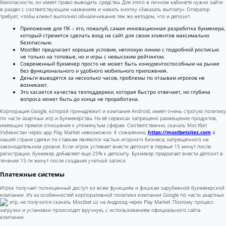
безопасности, он имеет право выводить средства. Для этого в личном кабинете нужно зайти
в раздел с соответствующим названием и нажать кнопку «Заказать выплату». Оператор
требует, чтобы клиент выполнял обналичивание тем же методом, что и депозит.
Приложение для ПК – это, пожалуй, самая инновационная разработка букмекера,
который стремится сделать вход на сайт для своих клиентов максимально
безопасным.
MostBet предлагает хорошие условия, неплохую линию с подробной росписью
не только на топовые, но и игры с невысоким рейтингом.
Современный букмекер просто не может быть конкурентоспособным на рынке
без функционального и удобного мобильного приложения.
Деньги выводятся за несколько часов, проблемы по отзывам игроков не
возникают.
Это касается качества техподдержки, которая быстро отвечает, но глубина
вопроса может быть до конца не проработана.
Корпорация Google, которой принадлежит и компания Android, имеет очень строгую политику
по части азартных игр и букмекерства. На её сервисах запрещено размещение продуктов,
имеющих прямое отношение к упомянутым сферам. Соответственно, скачать Мостбет
Узбекистан через app Play Market невозможно. К сожалению,
https://mostbetsitez.com
в
нашей стране сделки по ставкам являются частью игорного бизнеса, запрещенного на
законодательном уровне. Если игрок успевает внести депозит в первые 15 минут после
регистрации, букмекер добавляет еще 25% к депозиту. Букмекер предлагает внести депозит в
течение 15-ти минут после создания учетной записи.
Платежные системы
Игрок получает полноценный доступ ко всем функциям и фишкам зарубежной букмекерской
компании. Из-за особенностей корпоративной политики компании Google по части азартных
игр, не получится скачать Mostbet uz на Андроид через Play Market. Поэтому процесс
загрузки и установки происходит вручную, с использованием официального сайта
компании.