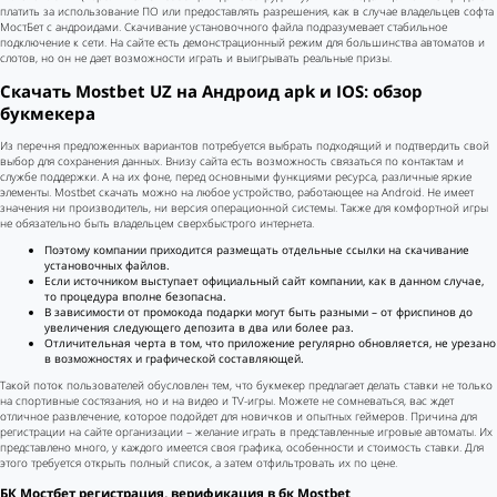
платить за использование ПО или предоставлять разрешения, как в случае владельцев софта
МостБет c андроидами. Скачивание установочного файла подразумевает стабильное
подключение к сети. На сайте есть демонстрационный режим для большинства автоматов и
слотов, но он не дает возможности играть и выигрывать реальные призы.
Скачать Mostbet UZ на Андроид apk и IOS: обзор
букмекера
Из перечня предложенных вариантов потребуется выбрать подходящий и подтвердить свой
выбор для сохранения данных. Внизу сайта есть возможность связаться по контактам и
службе поддержки. А на их фоне, перед основными функциями ресурса, различные яркие
элементы. Mostbet скачать можно на любое устройство, работающее на Android. Не имеет
значения ни производитель, ни версия операционной системы. Также для комфортной игры
не обязательно быть владельцем сверхбыстрого интернета.
Поэтому компании приходится размещать отдельные ссылки на скачивание
установочных файлов.
Если источником выступает официальный сайт компании, как в данном случае,
то процедура вполне безопасна.
В зависимости от промокода подарки могут быть разными – от фриспинов до
увеличения следующего депозита в два или более раз.
Отличительная черта в том, что приложение регулярно обновляется, не урезано
в возможностях и графической составляющей.
Такой поток пользователей обусловлен тем, что букмекер предлагает делать ставки не только
на спортивные состязания, но и на видео и TV-игры. Можете не сомневаться, вас ждет
отличное развлечение, которое подойдет для новичков и опытных геймеров. Причина для
регистрации на сайте организации – желание играть в представленные игровые автоматы. Их
представлено много, у каждого имеется своя графика, особенности и стоимость ставки. Для
этого требуется открыть полный список, а затем отфильтровать их по цене.
БК Мостбет регистрация, верификация в бк Mostbet