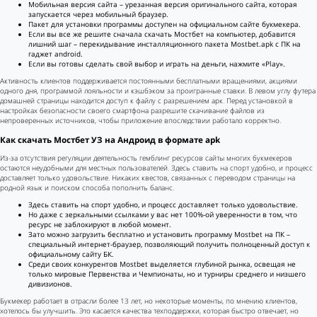
Мобильная версия сайта – урезанная версия оригинального сайта, которая
запускается через мобильный браузер.
Пакет для установки программы доступен на официальном сайте букмекера.
Если вы все же решите сначала скачать Мостбет на компьютер, добавится
лишний шаг – перекидывание инсталляционного пакета Mostbet.apk с ПК на
гаджет android.
Если вы готовы сделать свой выбор и играть на деньги, нажмите «Play».
Активность клиентов поддерживается постоянными бесплатными вращениями, акциями
одного дня, программой лояльности и кэшбэком за проигранные ставки. В левом углу футера
домашней страницы находится доступ к файлу с разрешением арк. Перед установкой в
настройках безопасности своего смартфона разрешите скачивание файлов из
непроверенных источников, чтобы приложение впоследствии работало корректно.
Как скачать Мостбет УЗ на Андроид в формате apk
Из-за отсутствия регуляции деятельность гемблинг ресурсов сайты многих букмекеров
остаются неудобными для местных пользователей. Здесь ставить на спорт удобно, и процесс
доставляет только удовольствие. Никаких квестов, связанных с переводом страницы на
родной язык и поиском способа пополнить баланс.
Здесь ставить на спорт удобно, и процесс доставляет только удовольствие.
Но даже с зеркальными ссылками у вас нет 100%-ой уверенности в том, что
ресурс не заблокируют в любой момент.
Зато можно загрузить бесплатно и установить программу Mostbet на ПК –
специальный интернет-браузер, позволяющий получить полноценный доступ к
официальному сайту БК.
Среди своих конкурентов Mostbet выделяется глубиной рынка, освещая не
только мировые Первенства и Чемпионаты, но и турниры среднего и низшего
дивизионов.
Букмекер работает в отрасли более 13 лет, но некоторые моменты, по мнению клиентов,
хотелось бы улучшить. Это касается качества техподдержки, которая быстро отвечает, но