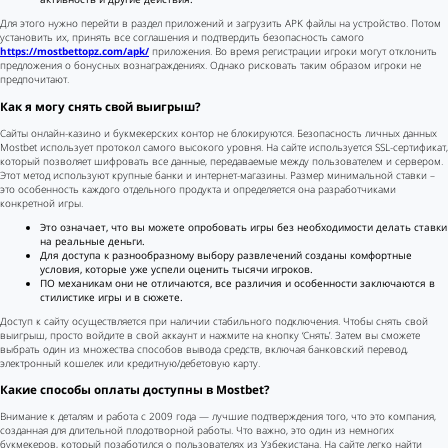
Для этого нужно перейти в раздел приложений и загрузить APK файлы на устройство. Потом
установить их, принять все соглашения и подтвердить безопасность самого
https://mostbettopz.com/apk/
приложения. Во время регистрации игроки могут отклонить
предложения о бонусных вознаграждениях. Однако рисковать таким образом игроки не
предпочитают.
Как я могу снять свой выигрыш?
Сайты онлайн-казино и букмекерских контор не блокируются. Безопасность личных данных
Mostbet использует протокол самого высокого уровня. На сайте используется SSL-сертификат,
который позволяет шифровать все данные, передаваемые между пользователем и сервером.
Этот метод используют крупные банки и интернет-магазины. Размер минимальной ставки –
это особенность каждого отдельного продукта и определяется она разработчиками
конкретной игры.
Это означает, что вы можете опробовать игры без необходимости делать ставки
на реальные деньги.
Для доступа к разнообразному выбору развлечений созданы комфортные
условия, которые уже успели оценить тысячи игроков.
ПО механикам они не отличаются, все различия и особенности заключаются в
стилистике игры и в сюжете.
Доступ к сайту осуществляется при наличии стабильного подключения. Чтобы снять свой
выигрыш, просто войдите в свой аккаунт и нажмите на кнопку ‘Снять’. Затем вы сможете
выбрать один из множества способов вывода средств, включая банковский перевод,
электронный кошелек или кредитную/дебетовую карту.
Какие способы оплаты доступны в Mostbet?
Внимание к деталям и работа с 2009 года — лучшие подтверждения того, что это компания,
созданная для длительной плодотворной работы. Что важно, это один из немногих
букмекеров, который позаботился о пользователях из Узбекистана. На сайте легко найти