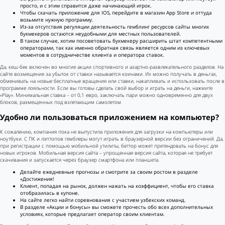
просто, и с этим справится даже начинающий игрок.
Чтобы скачать приложение для IOS, перейдите в магазин App Store и оттуда
возьмите нужную программу.
Из-за отсутствия регуляции деятельность гемблинг ресурсов сайты многих
букмекеров остаются неудобными для местных пользователей.
В таком случае, хотим посоветовать букмекеру расширить штат компетентными
операторами, так как именно обратная связь является одним из ключевых
моментов в сотрудничестве клиента и оператора ставок.
Да, кеш-бек включен во многие акции спортивного и азартно-развлекательного разделов. На
сайте возмещение за убыток от ставки называется коинами. Их можно получать в деньгах,
обменивать на новые бесплатные вращения или ставки, накапливать и использовать после в
программе лояльности. Если вы готовы сделать свой выбор и играть на деньги, нажмите
«Play». Минимальная ставка – от 0,1 евро, заключать пари можно одновременно для двух
блоков, размещенных под взлетающим самолетом.
Удобно ли пользоваться приложением на компьютер?
К сожалению, компания пока не выпустила приложения для загрузки на компьютеры или
ноутбуки. С ПК и лэптопов гемблеры могут играть в браузерной версии без ограничений. Да,
при регистрации с помощью мобильной утилиты, беттор может претендовать на бонус для
новых игроков. Мобильная версия сайта – упрощенная версия сайта, которая не требует
скачивания и запускается через браузер смартфона или планшета.
Делайте ежедневные прогнозы и смотрите за своим ростом в разделе
«Достижения!
Клиент, попадая на рынок, должен нажать на коэффициент, чтобы его ставка
отобразилась в купоне.
На сайте легко найти соревнования с участием узбекских команд.
В разделе «Акции и бонусы» вы сможете прочесть обо всех дополнительных
условиях, которые предлагает оператор своим клиентам.