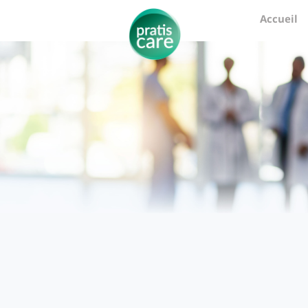
Accueil