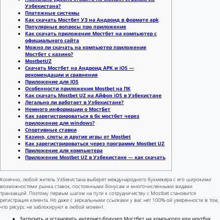
Узбекистана?
Платежные системы
Как скачать Мостбет УЗ на Андроид в формате apk
Популярные вопросы про приложение
Как скачать приложение Мостбет на компьютер с
официального сайта
Можно ли скачать на компьютер приложение
Мостбет с казино?
MostbetUZ
Скачать Мостбет на Андроид APK и iOS —
рекомендации и сравнения
Приложение для IOS
Особенности приложения Mostbet на ПК
Как скачать Mostbet UZ на Айфон iOS в Узбекистане
Легально ли работает в Узбекистане?
Немного информации о МостБет
Как зарегистрироваться в бк мостбет через
приложение для windows?
Спортивные ставки
Казино, слоты и другие игры от Mostbet
Как зарегистрироваться через программу Mostbet UZ
Приложение для компьютера
Приложение Mostbet UZ в Узбекистане — как скачать
Конечно, любой житель Узбекистана выберет международного букмекера с его широкими
возможностями рынка ставок, постоянными бонусам и многочисленными видами
транзакций. Поэтому первым шагом на пути к сотрудничеству с Mostbet становится
регистрация клиента. Но даже с зеркальными ссылками у вас нет 100%-ой уверенности в том,
что ресурс не заблокируют в любой момент.
Загрузить и установить интернет-браузер Мостбет на компьютер или ноутбук