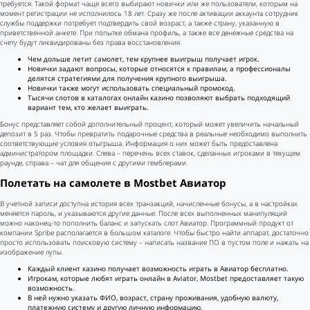
требуется. Такой формат чаще всего выбирают новички или же пользователи, которым на
момент регистрации не исполнилось 18 лет. Сразу же после активации аккаунта сотрудник
службы поддержки потребует подтвердить свой возраст, а также страну, указанную в
приветственной анкете. При попытке обмана профиль, а также все денежные средства на
счету будут ликвидированы без права восстановления.
Чем дольше летит самолет, тем крупнее выигрыш получает игрок.
Новички задают вопросы, которые относятся к правилам, а профессионалы
делятся стратегиями для получения крупного выигрыша.
Новички также могут использовать специальный промокод.
Тысячи слотов в каталогах онлайн казино позволяют выбрать подходящий
вариант тем, кто желает выиграть.
Бонус представляет собой дополнительный процент, который может увеличить начальный
депозит в 5 раз. Чтобы превратить подарочные средства в реальные необходимо выполнить
соответствующие условия отыгрыша. Информация о них может быть предоставлена
администратором площадки. Слева – перечень всех ставок, сделанных игроками в текущем
раунде, справа – чат для общения с другими гемблерами.
Полетать на самолете в Mostbet Авиатор
В учетной записи доступна история всех транзакций, начисленные бонусы, а в настройках
меняется пароль, и указываются другие данные. После всех выполненных манипуляций
можно наконец-то пополнить баланс и запускать слот Авиатор. Программный продукт от
компании Spribe располагается в большом каталоге. Чтобы быстро найти аппарат, достаточно
просто использовать поисковую систему – написать название ПО в пустом поле и нажать на
изображение лупы.
Каждый клиент казино получает возможность играть в Авиатор бесплатно.
Игрокам, которые любят играть онлайн в Aviator, Mostbet предоставляет такую
возможность.
В ней нужно указать ФИО, возраст, страну проживания, удобную валюту,
платежную систему и другую личную информацию.