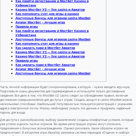
Как пройти регистрацию в МостБет Казино в
Узбекистане
Казино МостБет УЗ — live casino и Авиатор
Как пополнить счет для игры в казино
Доступные бонусы для игроков casino Mostbet
Aviator МостБет – лучшая игра
Правила игры
Как пройти регистрацию в МостБет Казино в
Узбекистане
Доступные бонусы для игроков casino Mostbet
Как пополнить счет для игры в казино
Как сделать пари в Мостбет Авиатор
Казино МостБет УЗ — live casino и Авиатор
Казино МостБет УЗ — live casino и Авиатор
Правила игры
Как сделать пари в Мостбет Авиатор
Aviator МостБет – лучшая игра
Доступные бонусы для игроков casino Mostbet
Часть личной информации будет синхронизирована, а вторую – нужно вводить вручную.
Подготовьте сканы документов для подтверждения и используйте только достоверные
сведения. Все дело в том, что MostBet UZ casino следит за соблюдением правил, включая
достижение совершеннолетия для доступа к играм. Создать аккаунт в casino Mostbet можно
несколькими способами. Наибольшей популярностью пользуется регистрация с указанием
адреса электронной почты. Игроку необходимо указать эти данные и придумать надежный
пароль для входа.
Для доступа к разнообразному выбору развлечений созданы комфортные условия, которые
уже успели оценить тысячи игроков. Во время регистрации игроки могут отклонить
предложения о бонусных вознаграждениях. Однако рисковать таким образом игроки не
предпочитают. В алгоритме игры Авиатор заложена система периодов «Отдачи» и «забор»