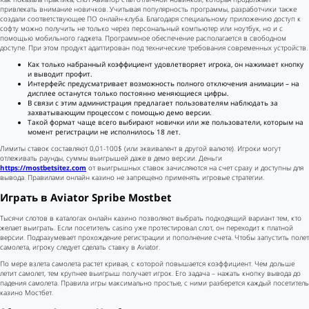
привлекать внимание новичков. Учитывая популярность программы, разработчики также
создали соответствующее ПО онлайн-клуба. Благодаря специальному приложению доступ к
софту можно получить не только через персональный компьютер или ноутбук, но и с
помощью мобильного гаджета. Программное обеспечение располагается в свободном
доступе. При этом продукт адаптирован под технические требования современных устройств.
Как только набранный коэффициент удовлетворяет игрока, он нажимает кнопку
и выводит профит.
Интерфейс предусматривает возможность полного отключения анимации – на
дисплее останутся только постоянно меняющиеся цифры.
В связи с этим администрация предлагает пользователям наблюдать за
захватывающим процессом с помощью демо версии.
Такой формат чаще всего выбирают новички или же пользователи, которым на
момент регистрации не исполнилось 18 лет.
Лимиты ставок составляют 0,01-100$ (или эквивалент в другой валюте). Игроки могут
отлеживать раунды, суммы выигрышей даже в демо версии. Деньги
https://mostbetsitez.com
от выигрышных ставок зачисляются на счет сразу и доступны для
вывода. Правилами онлайн казино не запрещено применять игровые стратегии.
Играть в Aviator Spribe Mostbet
Тысячи слотов в каталогах онлайн казино позволяют выбрать подходящий вариант тем, кто
желает выиграть. Если посетитель casino уже протестировал слот, он переходит к платной
версии. Подразумевает прохождение регистрации и пополнение счета. Чтобы запустить полет
самолета, игроку следует сделать ставку в Aviator.
По мере взлета самолета растет кривая, с которой повышается коэффициент. Чем дольше
летит самолет, тем крупнее выигрыш получает игрок. Его задача – нажать кнопку вывода до
падения самолета. Правила игры максимально простые, с ними разберется каждый посетитель
казино Мостбет.