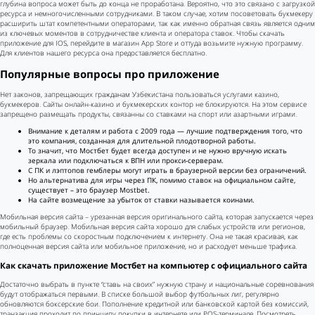
глубина вопроса может быть до конца не проработана. Вероятно, что это связано с загрузкой
ресурса и немногочисленными сотрудниками. В таком случае, хотим посоветовать букмекеру
расширить штат компетентными операторами, так как именно обратная связь является одним
из ключевых моментов в сотрудничестве клиента и оператора ставок. Чтобы скачать
приложение для IOS, перейдите в магазин App Store и оттуда возьмите нужную программу.
Для клиентов нашего ресурса она предоставляется бесплатно.
Популярные вопросы про приложение
Нет законов, запрещающих гражданам Узбекистана пользоваться услугами казино,
букмекеров. Сайты онлайн-казино и букмекерских контор не блокируются. На этом сервисе
запрещено размещать продукты, связанны со ставками на спорт или азартными играми.
Внимание к деталям и работа с 2009 года — лучшие подтверждения того, что
это компания, созданная для длительной плодотворной работы.
То значит, что Мостбет будет всегда доступен и не нужно вручную искать
зеркала или подключаться к ВПН или прокси-серверам.
С ПК и лэптопов гемблеры могут играть в браузерной версии без ограничений.
Но альтернатива для игры через ПК, помимо ставок на официальном сайте,
существует – это браузер Mostbet.
На сайте возмещение за убыток от ставки называется коинами.
Мобильная версия сайта – урезанная версия оригинального сайта, которая запускается через
мобильный браузер. Мобильная версия сайта хорошо для слабых устройств или регионов,
где есть проблемы со скоростным подключением к интернету. Она не такая красивая, как
полноценная версия сайта или мобильное приложение, но и расходует меньше трафика.
Как скачать приложение Мостбет на компьютер с официального сайта
Достаточно выбрать в пункте “ставь на своих” нужную страну и национальные соревнования
будут отображаться первыми. В списке большой выбор футбольных лиг, регулярно
обновляются боксерские бои. Пополнение кредитной или банковской картой без комиссий,
транзакция проходит по принципу покупки в интернете или POS-терминале. Посмотреть