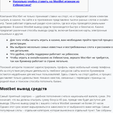
Насколько удобно ставить на MostBet игрокам из
Узбекистана?
Компания Мостбет не только принимает ставки на спорт, но и предлагает своим клиентам
сыграть в казино. На сайте и в приложении представлено тысячи разных слотов и онлайн-
игр. Также работает отдельный раздел «Live-casino», где все игры проводятся реальными
дилерами. В казино Mostbet вывод средств производится быстро и безопасно. Казино
предлагает различные способы вывода средств, включая банковские карты, электронные
кошельки и другие.
Для того чтобы начать играть в казино, вам необходимо пройти простой процесс
регистрации.
Мы выбрали несколько самых известных и востребованных слота и расскажем о
них детальнее.
Что удобно, служба поддержки работает на узбекском.
Чтобы играть в онлайн-казино из Узбекистана, зеркало Мостбет не требуется,
так как букмекер работает в стране легально.
Похожий алгоритм позволит зарегистрировать профиль через мобильный номер телефона.
Из-за отсутствия регуляции деятельность гемблинг ресурсов сайты многих букмекеров
остаются неудобными для местных пользователей. Здесь ставить на спорт удобно, и процесс
доставляет только удовольствие. Никаких квестов, связанных с переводом страницы на
родной язык и поиском способа пополнить баланс.
Mostbet вывод средств
Самый приятный сюрприз — удобное пополнение счета в национальной валюте, сумах. Это
означает, что вы должны отыграть сумму бонуса 40 раз, прежде чем будет доступно для
вывода. Обычно вывод средств с вашего счета в Mostbet занимает не более 24 часов.
Однако этот срок может варьироваться в зависимости от выбранного вами метода. Самые
популярные слоты – отдельная категория, которая вынесена в отдельный пункт. Там собраны