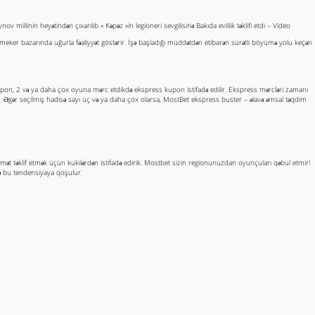
linin heyətindən çıxarılıb « Kəpəz »in legioneri sevgilisinə Bakıda evlilik təklifi etdi – Video
meker bazarında uğurla fəaliyyət göstərir. İşə başladığı müddətdən etibarən sürətli böyümə yolu keçən
 kupon, 2 və ya daha çox oyuna mərc etdikdə ekspress kupon istifadə edilir. Ekspress mərcləri zamanı
ir. Əgər seçilmiş hadisə sayı üç və ya daha çox olarsa, MostBet ekspress buster – əlavə əmsal təqdim
mət təklif etmək üçün kukilərdən istifadə edirik. Mostbet sizin regionunuzdan oyunçuları qəbul etmir!
ilə bu tendensiyaya qoşulur.