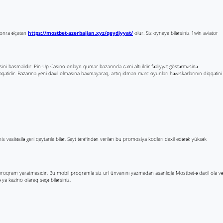
sonra əlçatan
https://mostbet-azerbaijan.xyz/qeydiyyat/
olur. Siz oynaya bilərsiniz 1win aviator
i basmalıdır. Pin-Up Casino onlayn qumar bazarında cəmi altı ildir fəaliyyət göstərməsinə
ləyaqətidir. Bazarına yeni daxil olmasına baxmayaraq, artıq idman mərc oyunları həvəskarlarının diqqətini
 vasitəsilə geri qaytarıla bilər. Sayt tərəfindən verilən bu promosiya kodları daxil edərək yüksək
proqram yaratmasıdır. Bu mobil proqramla siz url ünvanını yazmadan asanlıqla Mostbet-ə daxil ola və
ya kazino olaraq seçə bilərsiniz.