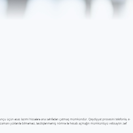
yunçu üçün əsas lazımi hissələrə ana səhifədən çatmaq mümkündür. Qeydiyyat prosesini telefonla, e-
iyyat zamanı yüklənilə bilməməsi, təsdiqlənməmiş nömrə ilə hesab açmağın mümkünlüyü vebsaytın zəif