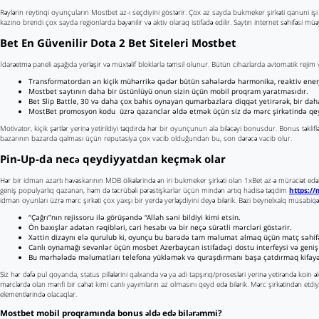
Rəylərin reytinqi oyunçuların Mostbet az-ı seçdiyini göstərir. Çox az sayda bukmeker şirkəti qanuni iş
kazino brendi çox sayda regionlarda bəyənilir və aktiv olaraq istifadə edilir. Saytın internet səhifəsi mü
Bet En Güvenilir Dota 2 Bet Siteleri Mostbet
İdarəetmə paneli aşağıda yerləşir və müxtəlif bloklarla təmsil olunur. Bütün cihazlarda avtomatik rejim v
Transformatordan ən kiçik mühərrikə qədər bütün sahələrdə harmonika, reaktiv enerji, g
Mostbet saytının daha bir üstünlüyü onun sizin üçün mobil proqram yaratmasıdır.
Bet Slip Battle, 30 və daha çox bahis oynayan qumarbazlara diqqət yetirərək, bir da
MostBet promosyon kodu üzrə qazanclar əldə etmək üçün siz də mərc şirkətində qeyd
Motivator, kiçik şərtlər yerinə yetirildiyi təqdirdə hər bir oyunçunun ala biləcəyi bonusdur. Bonus təkl
bazarının bazarda qalması üçün reputasiya çox vacib olduğundan bu, son dərəcə vacib olur.
Pin-Up-da necə qeydiyyatdan keçmək olar
Hər bir idman azartı həvəskarının MDB ölkələrində ən iri bukmeker şirkəti olan 1xBet az-ə müraciət 
geniş populyarlıq qazanan, həm də təcrübəli pərəstişkarlar üçün mindən artıq hadisə təqdim
https://
idman oyunları üzrə mərc şirkəti çox yaxşı bir yerdə yerləşdiyini deyə bilərik. Bəzi beynelxalq müsabiqə
“Çağrı”nın rejissoru ilə görüşəndə “Allah səni bildiyi kimi etsin.
Ön baxışlar adətən rəqibləri, cari hesabı və bir neçə sürətli mərcləri göstərir.
Xəttin dizaynı elə qurulub ki, oyunçu bu barədə tam məlumat almaq üçün matç səhi
Canlı oynamağı sevənlər üçün mosbet Azerbaycan istifadəçi dostu interfeysi və geniş s
Bu mərhələdə məlumatları telefona yükləmək və quraşdırmanı başa çatdırmaq kifayə
Siz hər dəfə pul qoyanda, status pillələrini qalxanda və ya adi tapşırıq/prosesləri yerinə yetirəndə koin
mərclərdə olan mənfi bir cəhət kimi canlı yayımların az olmasını qeyd edə bilərik. Mərc şirkətindən etd
elementlərində olacaqlar.
Mostbet mobil proqramında bonus əldə edə bilərəmmi?