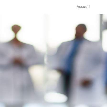
Accueil