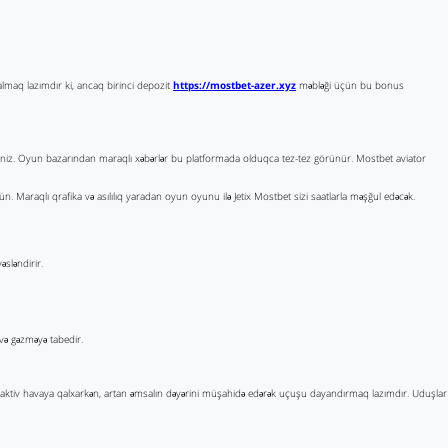
lmaq lazımdır ki, ancaq birinci depozit
https://mostbet-azer.xyz
məbləği üçün bu bonus
siniz. Oyun bazarından maraqlı xəbərlər bu platformada olduqca tez-tez görünür. Mostbet aviator
 Maraqlı qrafika və asılılıq yaradan oyun oyunu ilə Jetix Mostbet sizi saatlarla məşğul edəcək.
əsləndirir.
və gəzməyə tabedir.
aktiv havaya qalxarkən, artan əmsalın dəyərini müşahidə edərək uçuşu dayandırmaq lazımdır. Uduşlar