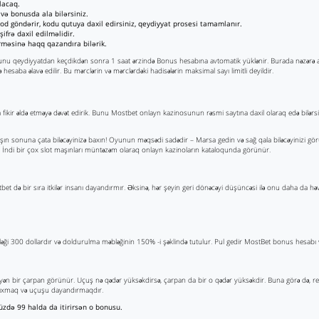
lacaq.
ə bonusda ala bilərsiniz.
od göndərir, kodu qutuya daxil edirsiniz, qeydiyyat prosesi tamamlanır.
frə daxil edilməlidir.
erməsinə haqq qazandıra bilərik.
sunu qeydiyyatdan keçdikdən sonra 1 saat ərzində Bonus hesabına avtomatik yüklənir. Burada nəzərə a
 hesaba əlavə edilir. Bu mərclərin və mərclərdəki hadisələrin maksimal sayı limitli deyildir.
ikir əldə etməyə dəvət edirik. Bunu Mostbet onlayn kazinosunun rəsmi saytına daxil olaraq edə bilər
ın sonuna çata biləcəyinizə baxın! Oyunun məqsədi sadədir – Marsa gedin və sağ qala biləcəyinizi görün.
niz. İndi bir çox slot maşınları müntəzəm olaraq onlayn kazinoların kataloqunda görünür.
et də bir sıra itkilər insanı dayandırmır. Əksinə, hər şeyin geri dönəcəyi düşüncəsi ilə onu daha da həv
ləği 300 dollardır və doldurulma məbləğinin 150% -i şəklində tutulur. Pul gedir MostBet bonus hesabı 
n bir çarpan görünür. Uçuş nə qədər yüksəkdirsə, çarpan da bir o qədər yüksəkdir. Buna görə də, re
 sıxmaq və uçuşu dayandırmaqdır.
zdə 99 halda da itirirsən o bonusu.