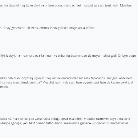
 olaraq hardasa olmaq lazım deyil və onlayn olaraq mərc etməyi mostbet az saytı təmin edir. Mostbet
 say generatoru ilə təchiz edilmiş lisenziyalı slot maşınları təklif edir.
ifliyi ilə deyil, həm də mərc edərkən inam və etibarlılıq baxımından əla meyar halına gəldi. Onlayn oyun
l azarkeş belə mərc qoymaq üçün mütləq özünə maraqlı olan bir sahə tapacaqdır. Hər gün xətdə həm
-da necə mərc etmək lazımdır? MostBet rəsmi veb saytı həm oyunöncəsi, həm də kazino və virtual
rsiniz.
 MostBet AZ mərc şirkəti çox yaxşı halda olduğu qeyd edə bilərik. MostBet rəsmi veb sayt üzrə canlı
 olduqca ağırlaşır, yəni təklif olunan futbol bahis imkanlarına gəldikdə Rusiyadan qumarbazlar öz