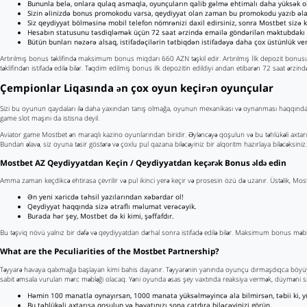
Bununla belə, onlara qulaq asmaqla, oyunçuların qalib gəlmə ehtimalı daha yüksək o
Sizin əlinizdə bonus promokodu varsa, qeydiyyat olan zaman bu promokodu yazıb əlav
Siz qeydiyyat bölməsinə mobil telefon nömrənizi daxil edirsiniz, sonra Mostbet sizə k
Hesabın statusunu təsdiqləmək üçün 72 saat ərzində emailə göndərilən məktubdakı şi
Bütün bunları nəzərə alsaq, istifadəçilərin tətbiqdən istifadəyə daha çox üstünlük v
Artırılmış bonus təklifində maksimum bonus miqdarı 660 AZN təşkil edir. Artırılmış İlk depozit bonu
təklifindən istifadə edilə bilər. Təqdim edilmiş bonus ilk depozitin edildiyi andan etibarən 72 saat ərzində
Çempionlar Liqasında ən çox oyun keçirən oyunçular
Sizi bu oyunun qaydaları ilə daha yaxından tanış olmağa, oyunun mexanikası və oynanması haqqında f
game slot maşını da istisna deyil.
Aviator game Mostbet ən maraqlı kazino oyunlarından biridir. Əyləncəyə qoşulun və bu təhlükəli axtarış
Bundan əlavə, siz oyuna təsir göstərə və çoxlu pul qazana biləcəyiniz bir alqoritm hazırlaya biləcəksi
Mostbet AZ Qeydiyyatdan Keçin / Qeydiyyatdan keçərək Bonus əldə edin
Amma zaman keçdikcə ehtirasa çevrilir və pul ikinci yerə keçir və prosesin özü də uzanır. Üstəlik, Mostb
Ən yeni xaricdə təhsil yazılarından xəbərdar ol!
Qeydiyyat haqqında sizə ətraflı məlumat verəcəyik.
Burada hər şey, Mostbet də ki kimi, şəffafdır.
Bu təşviq növü yalnız bir dəfə və qeydiyyatdan dərhal sonra istifadə edilə bilər. Maksimum bonus məb
What are the Peculiarities of the Mostbet Partnership?
Təyyarə havaya qalxmağa başlayan kimi bahis dayanır. Təyyarənin yanında oyunçu dırmaşdıqca böyüyə
sabit əmsala vurulan mərc məbləği olacaq. Yəni oyunda əsas şey vaxtında reaksiya vermək, düyməni
Həmin 100 manatla oynayırsan, 1000 manata yüksəlməyincə ala bilmirsən, təbii ki, yü
Bu təhlükəli axtarışa qoşulun və həyatınızı sona çatdıra biləcəyinizi görün.