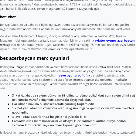
komandanın qələbəsinə 1xbet azerbaijan bukmeker 1.755 əmsal təklif edir. İsveçlərin qələbəsi iddaanı,
yəni bahisi 5.45 dəfə artırır. Yekun marja cəmi 1.78 punkt səviyyəsində qalır.
bet1xbet
Bet Slip Battle, 30 və daha çox bahis oynayan qumarbazlara diqqət yetirərək, bir daha müştərilərə
uyğun bonuslar təqdim edir. Hər gün ən yaxşı müvəffəqiyyətli menecerə 700 dollar mükafat verilir.
Vəsaitləri Visa, Mastercard, Maestro, Visa Qiwi Wallet ödəniş sistemləri və Beeline, MTS, Tele2 və
Megafon mobil operatorları vasitəsilə çıxarmaq olar. Minimum çəkilmə
aviator oyunu azerbaycan
məbləği 100-dirAZN bütün yollar üçün. Maksimum çəkilmə məbləği 75 min rubl təşkil edir.AZN kartlar
üçün 15 min rublAZN elektron pul kisələri və mobil operatorlar üçün.
bet azerbaycan merc oyunlari
Bahisçilərə üzləşən komandalarından və mərc bazarlarından ibarət klassik cədvəl təklif edilir. Matçın
ətraflı detallarını görmək üçün klubun adına tıklamaq lazımdır. Asiya görünüşünü seçdikdə, 1xbet
com saytın dizaynı və navigasiya dəyişilir.
meyve oyunu pullu
Vərdiş etdiyiniz görüntü artıq
yoxdur, oyunlar canlılıq üzrə sıralanmır, və start fiti verilməmiş oyunlar əks oolunmur. Hadisələr
ancaq idman növləri üzrə qruplaşır. Cədvəl totallar, taymlar və digər bazar variantları üzrə filtrləmək
olar.
Şirkət öz xbet az saytını dünyanın 68 dilinə tərcümə edib.1xbet com saytın dilini sağ
üst küncdə müvafiq düyməni basmaqla dəyişmək olar.
Hər idman növünə bukmeker ətraflı görünüş təqdim edir.
1 x Bet yerli əhalinin voleybola olan sevgisinə biganə qalmır, və bu idmana mərcləri
qəbul edir.
Əlavə iddaa bazarlarında bu göstərici yüksələ bilər.
Cədvəldə əsas mərc bazarlarını və ofsayd, künc zərbələri, autlar, dirəyə edilən
zərbələr kimi statistikaya mərcləri tapmaq görə bilərsiniz.
İstifadəçinin hansı brauzerdən daxil olduğunun önəmi yoxdur. Mobil telefondan 1xbet az sayta daxil